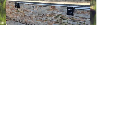
Contactez-nous
Rue du Fond 2
+32 (0)497 64 17 57
6986 La Roche-en-
+32 (0)476 64 47 15
Ardenne
chanteloup@skynet.be
Nous acceptons
Suivez-nous
sur
Facebook
Maestro